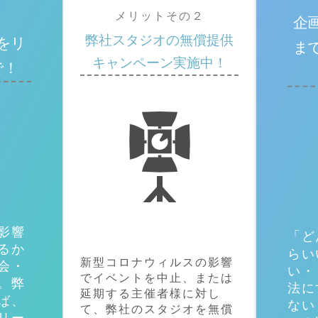
メリットその２
企
弊社スタジオの無償提供
をリ
ま
キャンペーン実施中！
で！
影響
「ど
るか
らい
新型コロナウィルスの影響
会・
い・
でイベントを中止、または
。弊
法に
延期する主催者様に対し
ば、
ない
て、弊社のスタジオを無償